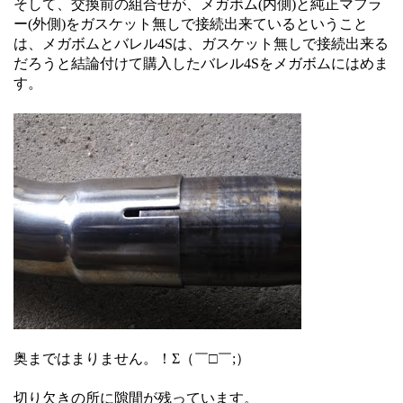
そして、交換前の組合せが、メガボム(内側)と純正マフラ
ー(外側)をガスケット無しで接続出来ているということ
は、メガボムとバレル4Sは、ガスケット無しで接続出来る
だろうと結論付けて購入したバレル4Sをメガボムにはめま
す。
奥まではまりません。！Σ（￣□￣;）
切り欠きの所に隙間が残っています。