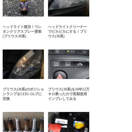
ヘッドライト復活！ウレ
ヘッドライトクリーナー
タンクリアスプレー塗装
でピカピカにする！プリ
(プリウス30系)
ウス(30系)
プリウス(30系)のポジショ
プリウス(30系)を10年12万
ンランプをLEDバルブに
キロ乗ったので長期使用
交換
インプレしてみる