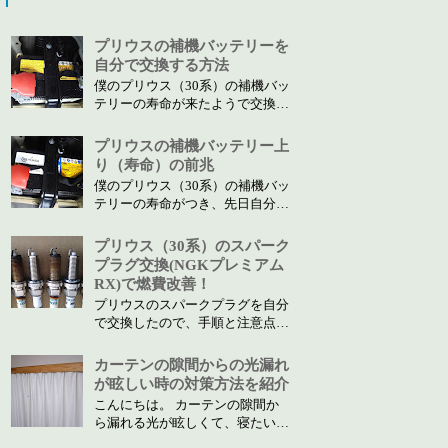
プリウスの補機バッテリーを
自分で交換する方法
僕のプリウス（30系）の補機バッ
テリーの寿命が来たようで交換す
ることになりました。 ところ
が、ディーラーで交換なら約4万
プリウスの補機バッテリー上
円（カー用品でも同じくらい）と
り（寿命）の前兆
高い！ バッテリー自体が高い様
僕のプリウス（30系）の補機バッ
ですが、販売店によって値幅が広
テリーの寿命がつき、先日自分で
く1番安く入手できるネットなら2
交換しました。バッテリー交換に
万円弱でしたので、ネット...
至るまでに現れた症状について、
プリウス（30系）のスパーク
忘備録として書き残しておきま
プラグ交換(NGKプレミアム
す。 ちなみに、補機バッテリー
RX)で燃費改善！
交換の記事はこちら （プリウス
プリウスのスパークプラグを自分
の補機バッテリーを自分で交換す
で交換したので、手順と注意点を
る方法） です。
解説します。
カーテンの隙間からの光漏れ
が眩しい時の対策方法を紹介
こんにちは。 カーテンの隙間か
ら漏れる光が眩しくて、寝たいの
に眠れないなんてことありません