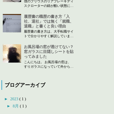
僕のプリウスのリアブレーキディ
スクローターの錆が酷い状態にな
り自分で交換しました。 交換が
必要な状態の見極めと自分で交換
履歴書の職歴の書き方「入
する場合の手順と注意点を中心に
社、退社」では無く「就職、
解説します。
退職」と書くと良い理由
履歴書の書き方は、大手転職サイ
トで分かりやすく解説しています
ので、そちらをご覧いただければ
良いと思います。 僕からは、職
お風呂場の窓が透けてない？
歴の書き方で、「入社」「退社」
窓ガラスに目隠しシートを貼
それとも「就職」「退職」どう書
ってみました
いたらいいの？と疑問に思ったと
こんにちは。 お風呂場の窓は、
はありませんか？採用に携わる立
すりガラスになっていて外から中
場の視点でご紹介します。 ...
が見えないようになっていますよ
ね。うちのお風呂場の窓もすりガ
ラスですが、急に、妻が、風呂場
ブログアーカイブ
の窓が外から透けて見えていない
か？って、言いだしたのですよ。
すりガラスでも、ボディーライン
►
2023
( 1 )
が分かる位の透け方の窓が...
►
8月
( 1 )