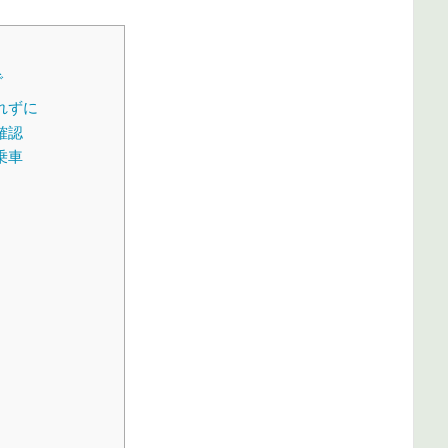
で
れずに
確認
乗車