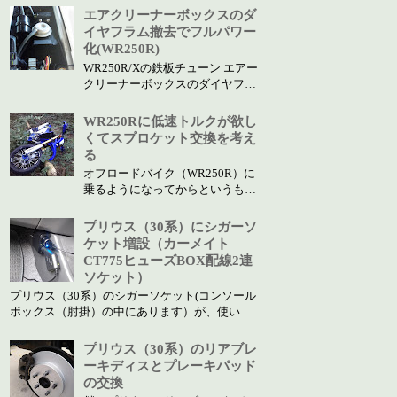
か。 僕は、眩しいなって起きて
エアクリーナーボックスのダ
時計を見ると、まだ、朝の 5 時。
イヤフラム撤去でフルパワー
早起きのおじいちゃんかよ。っ
化(WR250R)
て、自分に突っ込みをいれること
WR250R/Xの鉄板チューン エアー
が良くあります。（まだ気持ちは
クリーナーボックスのダイヤフラ
二...
ム撤去 を実行しました。 エアー
クリーナーボックスのダイヤフラ
WR250Rに低速トルクが欲し
ム撤去でフルパワー化とは 厳し
くてスプロケット交換を考え
い環境規制(騒音対策など)をクリ
る
アするために高回転域で強制的に
オフロードバイク（WR250R）に
吸気量を減らしパワーを落とすシ
乗るようになってからというも
ステムがWR2...
の。これまでは気にも留めなかっ
た小道が気になってしまいます。
プリウス（30系）にシガーソ
車やオフ車じゃないバイクでは、
ケット増設（カーメイト
走りたいとは思わない道も、
CT775ヒューズBOX配線2連
WR250Rに乗っていると、いった
ソケット）
いこの道は何処に続いているの
プリウス（30系）のシガーソケット(コンソール
か？なんて好奇心を持って進んで
ボックス（肘掛）の中にあります）が、使いに
しま...
くいので増設しました。 安く！簡単に！僕でも
簡単に出来たので紹介します。 ちなみに、今
プリウス（30系）のリアブレ
回、シガーソケットを増設する目的は、ドライ
ーキディスとプレーキパッド
ブレコーダーの電源を取るためです。プリウス
の交換
の運転席...